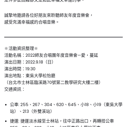
誠摯地邀請各位好朋友來聆聽師友年度音樂會，
感受充滿幸福感的合唱音樂。
🔆活動資訊整理🔆
活動名稱：2022師友合唱團年度音樂會—愛・蔓延
演出日期：2022.9.18（日）
演出時間：19:30
演出地點：東吳大學松怡廳
（台北市士林區臨溪路70號第二教學研究大樓二樓）
交通資訊：
公車: 255、267、304、620、645、小18、小19（東吳大學
站）、213（外雙溪站）
捷運: 捷運淡水線至士林站，往中正路出口，再轉搭公車