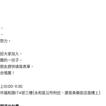
，
，
努力。
迎大家加入，
團的一份子，
朋友趕快填寫表單，
合唱團！
0:00-11:30
市福和路174號三樓(永和區公所附近、康是美藥妝店面樓上)